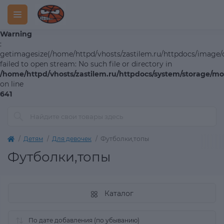
Warning
:
getimagesize(/home/httpd/vhosts/zastilem.ru/httpdocs/image/ca
failed to open stream: No such file or directory in
/home/httpd/vhosts/zastilem.ru/httpdocs/system/storage/mod
on line
641
Детям
Для девочек
Футболки,топы
Футболки,топы
Каталог