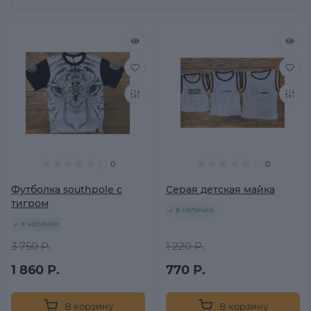
0
0
Футболка southpole с
Серая детская майка
тигром
в наличии
в наличии
3 750 Р.
1 220 Р.
1 860 Р.
770 Р.
В корзину
В корзину