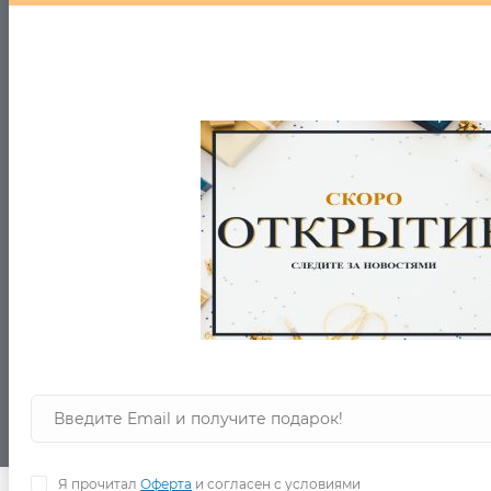
Время работы сайта: с понедельника по
воскресенье, с 11 до 21.00. Без перерыва.
Доставка по России без выходных.
Работа пункта выдачи с 11.00 до 19.00.
Информация
О нас
Вопрос/Ответ
Каталог товаров
Информация о доставке
Оферта
ZASTILEM- ИНТЕРНЕТ-МАГАЗИН МОДНОЙ ОДЕЖДЫ И БРЕНДОВ
© 2026
Обработка данных
Связаться с нами
Я прочитал
Оферта
и согласен с условиями