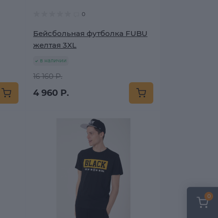
0
Бейсбольная футболка FUBU
желтая 3XL
в наличии
16 160 Р.
4 960 Р.
0