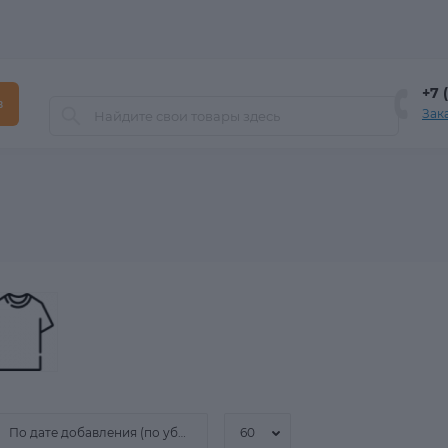
+7 
в
Зак