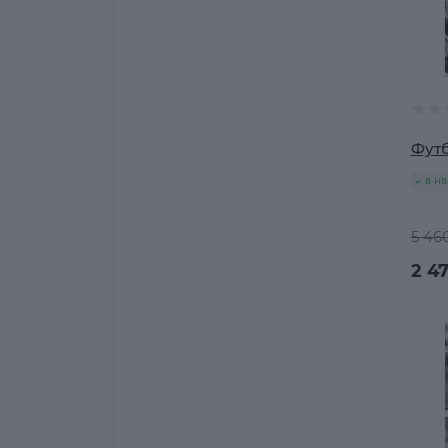
Футб
в н
5 460
2 47