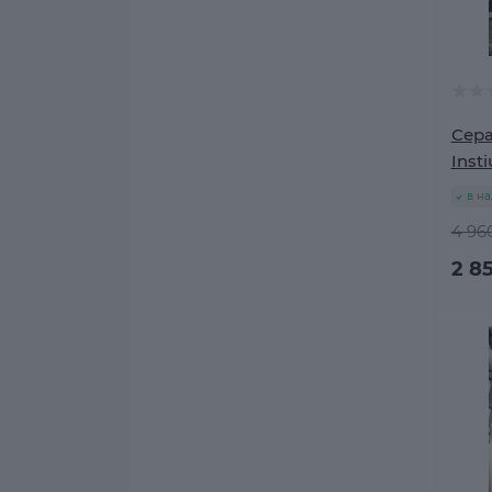
Сера
Insti
в н
4 960
2 85