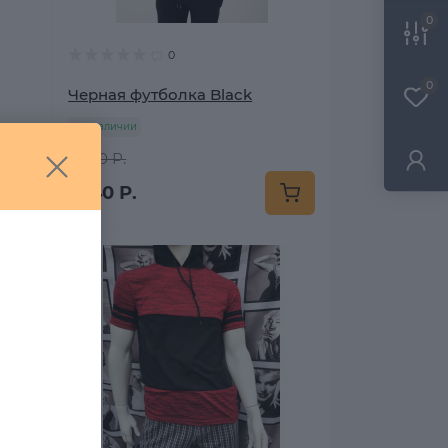
0
0
0
Черная футболка Black
в наличии
3 720 Р.
1 740 Р.