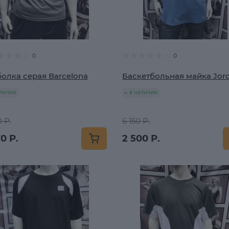
0
0
олка серая Barcelona
Баскетбольная майка Jor
аличии
в наличии
 Р.
6 150 Р.
0 Р.
2 500 Р.