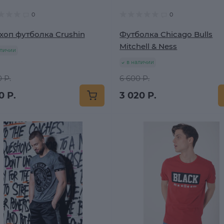
0
0
хоп футболка Crushin
Футболка Chicago Bulls
Mitchell & Ness
аличии
в наличии
 Р.
6 600 Р.
0 Р.
3 020 Р.