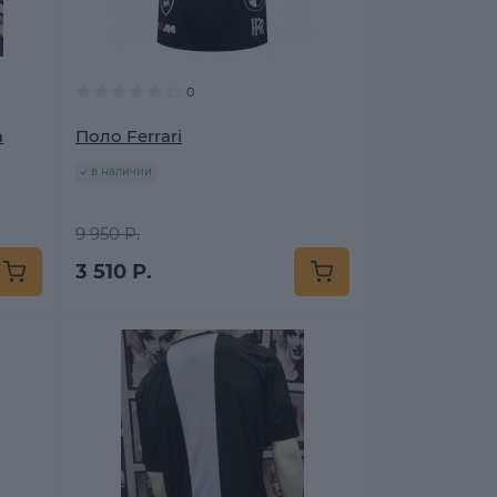
0
a
Поло Ferrari
в наличии
9 950 Р.
3 510 Р.