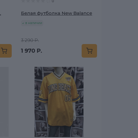
0
L
Белая футболка New Balance
в наличии
3 290 Р.
1 970 Р.