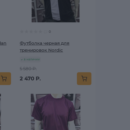
0
dan
Футболка черная для
тренировок Nordic
в наличии
5 580 Р.
2 470 Р.