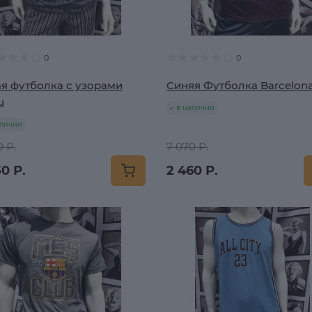
0
0
я футболка с узорами
Синяя Футболка Barcelon
u
в наличии
аличии
 Р.
7 070 Р.
0 Р.
2 460 Р.