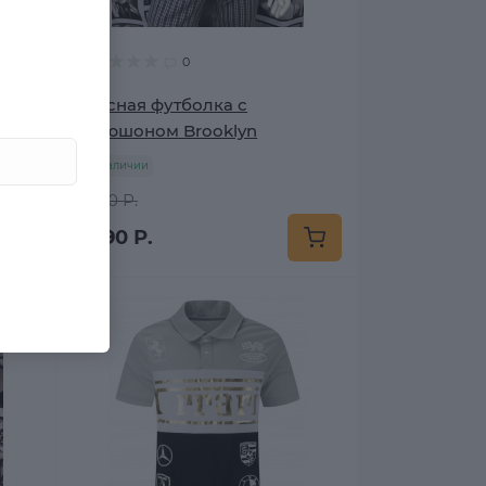
0
оном
Красная футболка с
капюшоном Brooklyn
в наличии
4 390 Р.
2 790 Р.