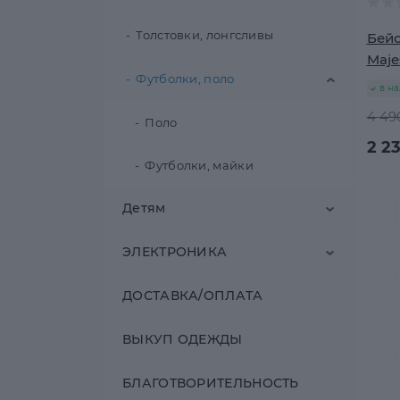
Футболки,топы
Толстовки, лонгсливы
Бейс
Maje
Юбки
Футболки, поло
в н
4 49
Поло
2 23
Футболки, майки
Детям
ЭЛЕКТРОНИКА
Для девочек
ДОСТАВКА/ОПЛАТА
Для мальчиков
ИГРОВЫЕ КОНСОЛИ
Аксессуары
ВЫКУП ОДЕЖДЫ
Брюки, шорты
СМАРТФОНЫ
Аксессуары
Верхняя одежда
БЛАГОТВОРИТЕЛЬНОСТЬ
Брюки