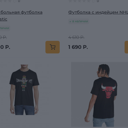
0
0
больная футболка
Футболка с индейцем NH
stic
в наличии
аличии
0 Р.
4 610 Р.
0 Р.
1 690 Р.