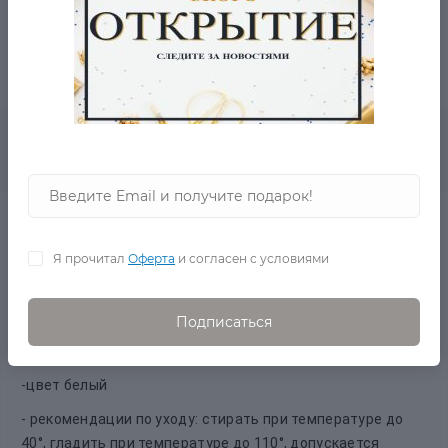
- 5% ОТ ЦЕНЫ ОТ 2-Х ТОВАРОВ
0
Описание товара
Отзывов
Платье детское Токан 1-1.5 лет в наличии на
zastilem.ru
Я прочитал
Оферта
и согласен с условиями
Белое,с узорами платьице.
-страна бренда :Турция
- производство: Турция
Подписаться
- материал верха: хлопок
-цвет белый
- рекомендации по уходу: стирать при температуре до
40°, гладить при температуре до 110°, допускается