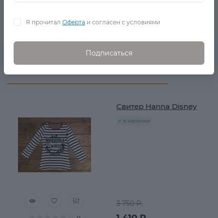
40°, гладить при температуре до 110°, допускается
машинная сушка при низкой температуре
Я прочитал
Оферта
и согласен с условиями
Подписаться
Рекомендуемые товары
Свитер Hanna Disney
в наличии
3 750 Р.
1 410 Р.
0