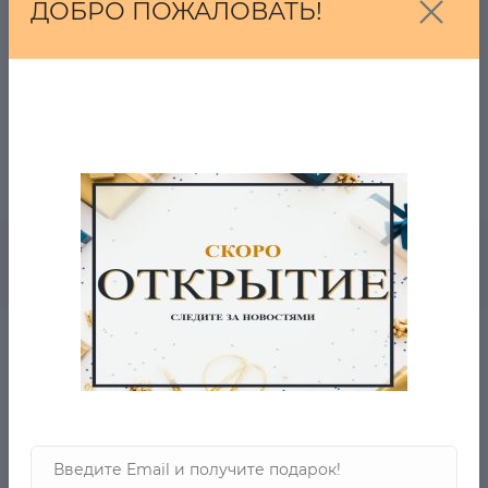
ДОБРО ПОЖАЛОВАТЬ!
ВОПРОС-ОТВЕТ
- 5% ОТ ЦЕНЫ ОТ 2-Х ТОВАРОВ
0
Описание товара
Отзывов
Доступна Экспресс доставка данного товара до
пункта выдачи за 1 день!
-страна бренда :США
- производство: Индия
-материал: хлопок.
- рекомендации по уходу: стирать при температуре до