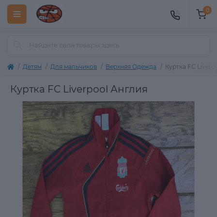
0
Детям
Для мальчиков
Верхняя Одежда
Куртка FC Liverp
Куртка FC Liverpool Англия