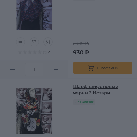
2 810 Р.
930 Р.
0
В корзину
Шарф шифоновый
черный Истари
в наличии