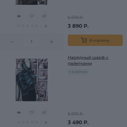
6 570 Р.
3 890 Р.
0
В корзину
Нарядный шарф с
пайетками
в наличии
6 570 Р.
3 490 Р.
0