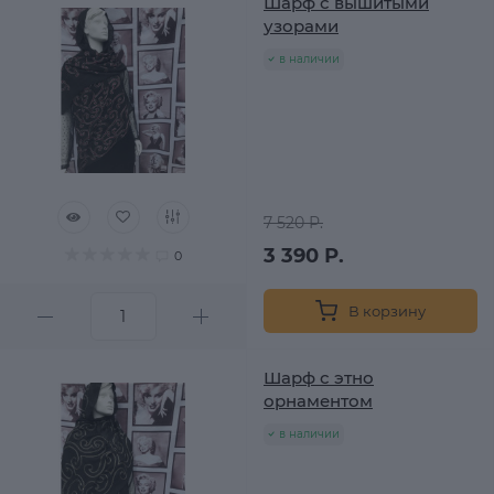
Шарф с вышитыми
узорами
в наличии
7 520 Р.
3 390 Р.
0
В корзину
Шарф с этно
орнаментом
в наличии