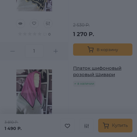
2 530 Р.
1 270 Р.
0
В корзину
Платок шифоновый
розовый Шивари
в наличии
3 810 Р.
Купить
1 490 Р.
2 530 Р.