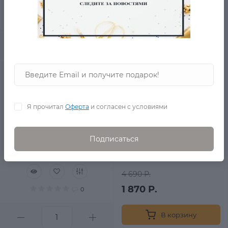
4 690 Р.
3 290 Р.
0
В корзину
Розовый Атласный
шарф Диадема
в наличии
Я прочитал
Оферта
и согласен с условиями
Подписаться
4 690 Р.
1 870 Р.
0
В корзину