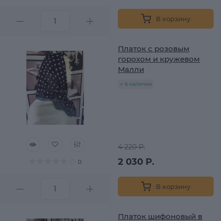
В корзину
Платок с розовым
горохом и кружевом
Малли
в наличии
4 220 Р.
2 030 Р.
0
В корзину
Платок шифоновый в