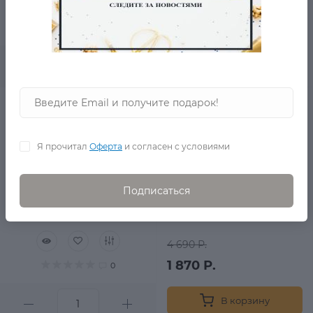
4 690 Р.
3 290 Р.
0
В корзину
Розовый Атласный
шарф Диадема
в наличии
Я прочитал
Оферта
и согласен с условиями
Подписаться
4 690 Р.
1 870 Р.
0
В корзину