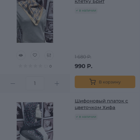
клетку Брит
в наличии
1 680 Р.
990 Р.
0
В корзину
Шифоновый платок с
цветочком Хифа
в наличии