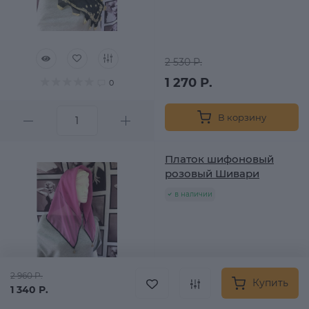
2 530 Р.
1 270 Р.
0
В корзину
Платок шифоновый
розовый Шивари
в наличии
2 960 Р.
Купить
1 340 Р.
2 530 Р.