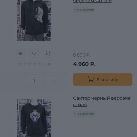
черепом Go Life
в наличии
8 690 Р.
4 960 Р.
0
В корзину
Свитер черный версаче
стиль
в наличии