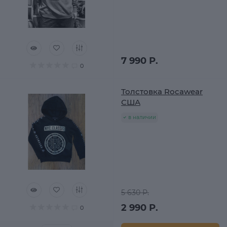
7 990 Р.
0
Толстовка Rocawear
США
в наличии
5 630 Р.
2 990 Р.
0