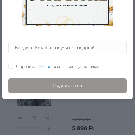
4 960 Р.
2 470 Р.
0
В корзину
Куртка-толстовка
Majestic New England
Я прочитал
Оферта
и согласен с условиями
в наличии
Подписаться
10 940 Р.
5 890 Р.
0