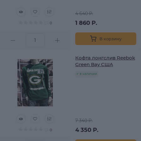
4 640 Р.
1 860 Р.
0
В корзину
Кофта лонгслив Reebok
Green Bay США
в наличии
7 340 Р.
4 350 Р.
0