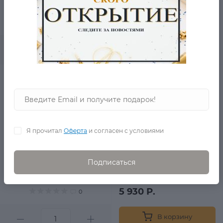
8 690 Р.
4 380 Р.
0
В корзину
Зеленая толстовка Joe
Browns
в наличии
Я прочитал
Оферта
и согласен с условиями
Подписаться
11 190 Р.
5 930 Р.
0
В корзину