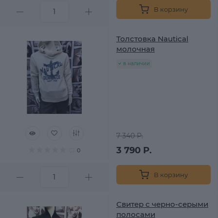
В корзину
Толстовка Nautical
молочная
в наличии
7 340 Р.
3 790 Р.
0
В корзину
Свитер с черно-серыми
полосами