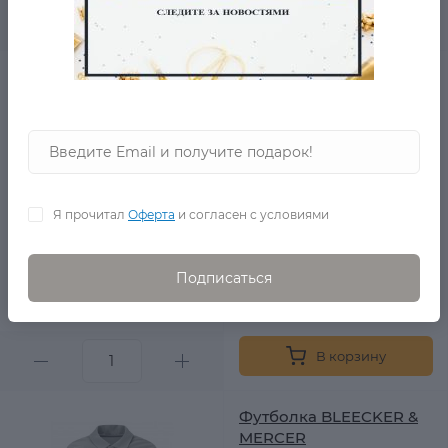
В корзину
Кофта Legend
в наличии
Я прочитал
Оферта
и согласен с условиями
5 260 Р.
Подписаться
3 020 Р.
0
В корзину
Футболка BLEECKER &
MERCER