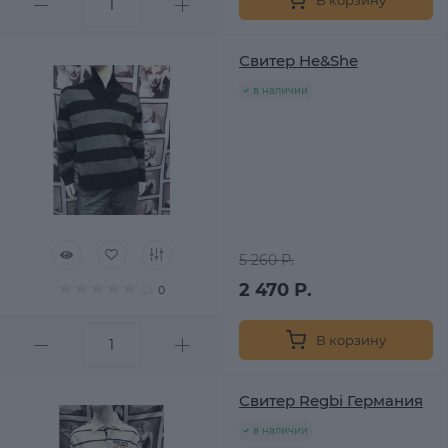
Свитер He&She
в наличии
5 260 Р.
2 470 Р.
0
В корзину
Свитер Regbi Германия
в наличии