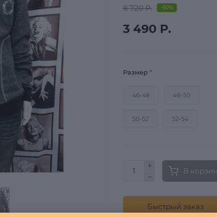
8 720 Р.
-60%
3 490 Р.
Размер
*
46-48
48-50
50-52
52-54
В корзи
Быстрый заказ