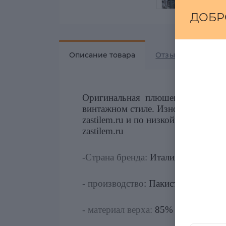
ДОБР
Описание товара
Отзывов
0
Оригинальная плюшевая куртка Lot
винтажном стиле. Износостойкий м
zastilem.ru и по низкой цене! Оце
zastilem.ru
-Страна бренда:
Италия
- производство
: Пакистан/Индонез
- материал верха:
85% хлопок, 15%