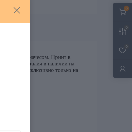
0
0
0
материала с начесом. Принт в
тка Lotto Италия в наличии на
едставлены эксклюзивно только на