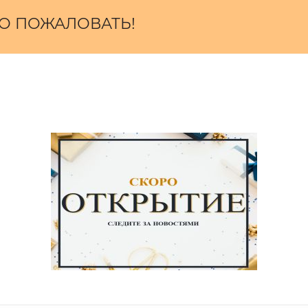
О ПОЖАЛОВАТЬ!
to серого цвета. Произведена из мягкого хлопкового 
атериал. Подойдет под любой стиль одежды. Серая кур
ните весь наш ассортимент. Практически все товары пр
ия
 полиэстер.