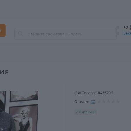
+7 
в
Зак
лия
Код Товара:
11145679-1
Отзывы:
(0)
В наличии