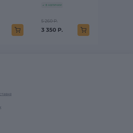
в наличии
5 260 Р.
3 350 Р.
ставке
х