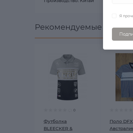
Производство: Китай
Я проч
Рекомендуемые товары
Подпи
0
Футболка
Поло DFX
BLEECKER &
Австрали