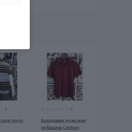
0
0
ское поло
Бордовая мужская
рубашка Carbon