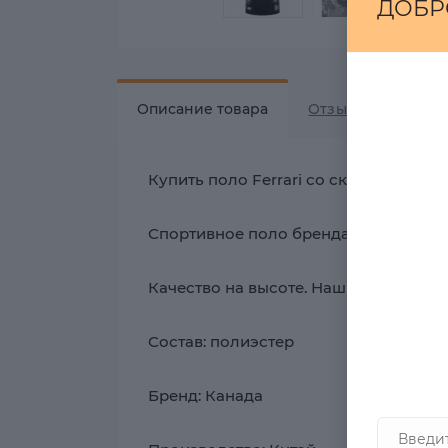
ДОБР
Описание товара
Отзывов
0
Купить поло Ferrari со скидкой на zas
Спортивное поло бренда из Канады, б
Качество на высоте. Нашивки вспене
Состав: полиэстер
Бренд: Канада