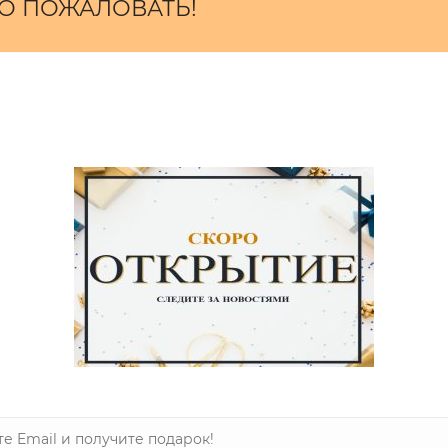
О ПОЖАЛОВАТЬ!
tilem.ru
удьте в тренде!
нные 3d,