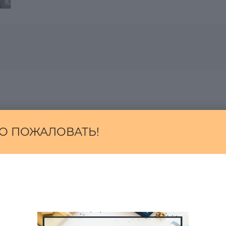
я.
О ПОЖАЛОВАТЬ!
хип-хоп стиль.