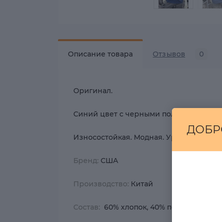
Описание товара
Отзывов
0
Оригинал.
Синий цвет с черными полосами. Легка
ДОБР
Износостойкая. Модная. Урбан-стиль и 
Бренд:
США
Производство:
Китай
Состав:
60% хлопок, 40% полиэстер