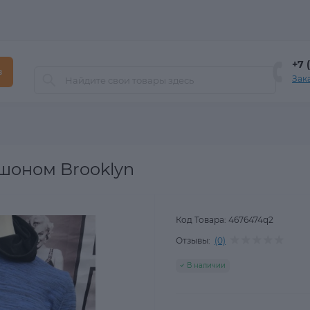
+7 
в
Зак
шоном Brooklyn
Код Товара:
4676474q2
Отзывы:
(0)
В наличии