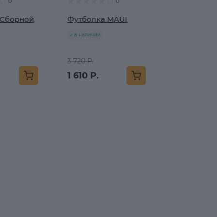
0
0
 Сборной
Футболка MAUI
в наличии
3 720 Р.
1 610 Р.