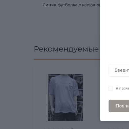
Синяя футболка с капюшоном Brooklyn
Рекомендуемые товары
Я проч
Подпи