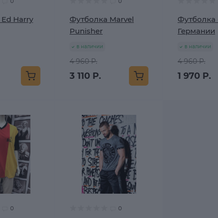
0
0
Ed Harry
Футболка Marvel
Футболка
Punisher
Германии
в наличии
в наличии
4 960 Р.
4 960 Р.
3 110 Р.
1 970 Р.
0
0