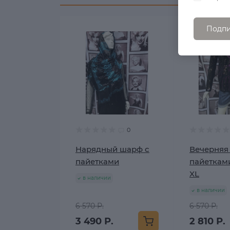
Подпи
0
Нарядный шарф с
Вечерняя 
пайетками
пайеткам
XL
в наличии
в наличии
6 570 Р.
6 570 Р.
3 490 Р.
2 810 Р.