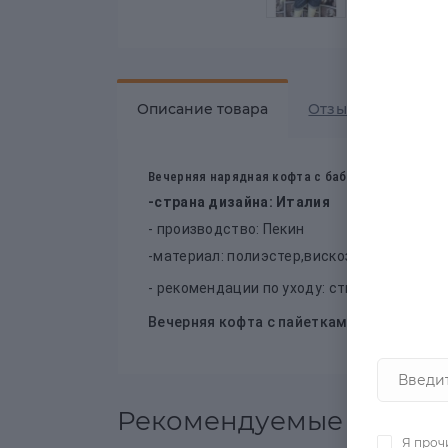
Описание товара
Отзывов
0
Вечерняя нарядная кофта с бабочкой и пайетк
-страна дизайна: Италия
- производство: Пекин
-материал: полиэстер,вискоза.
- рекомендации по уходу: стирать при тем
Вечерняя кофта с пайетками Бабочка XL
в
Рекомендуемые товары
Я проч