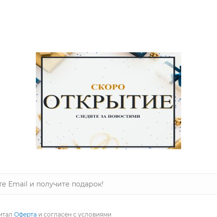
ами фиолетового цвета.
пературе до 40°, гладить при температуре до 110°, допускаетс
 наличии на zastilem.ru
итал
Оферта
и согласен с условиями