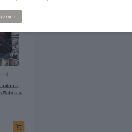
саться
0
кофта с
и Бабочка