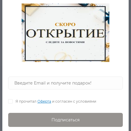
БЕСПЛАТНАЯ ДОСТАВКА ОТ 2001 РУБ.
ВОПРОС-ОТВЕТ
- 5% ОТ ЦЕНЫ ОТ 2-Х ТОВАРОВ
0
Описание товара
Отзывов
Черный женский кардиган Pamela Dennis купить на
Я прочитал
Оферта
и согласен с условиями
zastilem.ru
Оригинал.С украшениями,которые отлично
дополняют эту модель.
Подписаться
- происхождение бренда: США