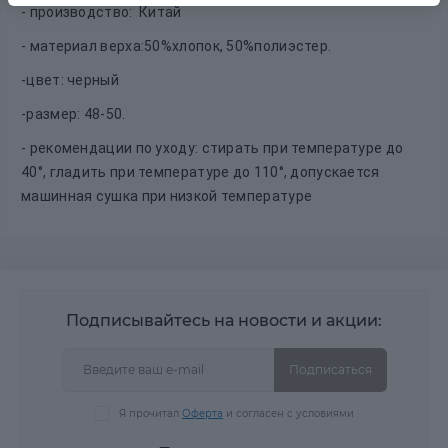
- производство: Китай
- материал верха:50%хлопок, 50%полиэстер.
-цвет: черный
-размер: 48-50.
- рекомендации по уходу: стирать при температуре до
40°, гладить при температуре до 110°, допускается
машинная сушка при низкой температуре
Подписывайтесь на новости и акции:
Подписаться
Я прочитал
Оферта
и согласен с условиями