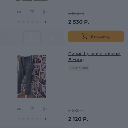
6 570 Р.
2 530 Р.
0
В корзину
Синие брюки с поясом
B Yong
в наличии
5 680 Р.
2 120 Р.
0