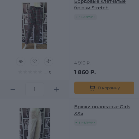
Бордовые клетчатые
брюки Stretch
в наличии
4 910 Р.
1 860 Р.
0
В корзину
Брюки полосатые Girls
XXS
в наличии