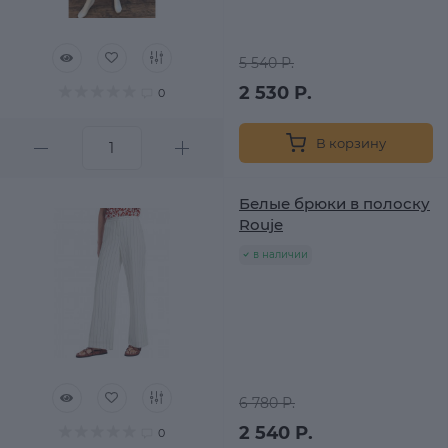
5 540 Р.
2 530 Р.
0
В корзину
Белые брюки в полоску
Rouje
в наличии
6 780 Р.
2 540 Р.
0