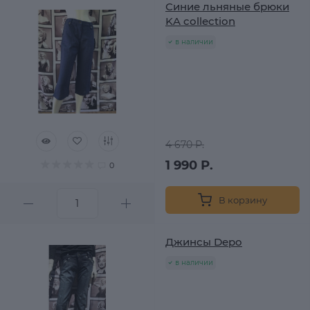
Синие льняные брюки
KA collection
в наличии
4 670 Р.
1 990 Р.
0
В корзину
Джинсы Depo
в наличии