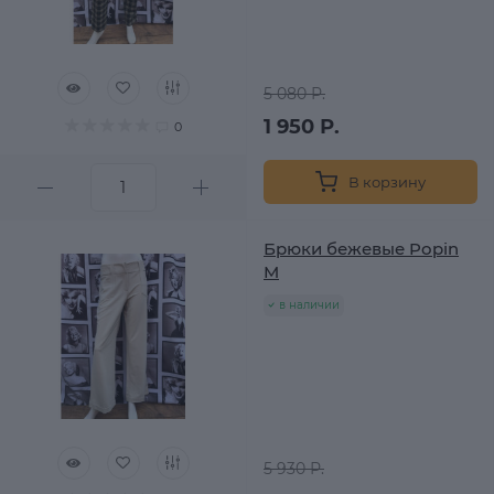
5 080 Р.
1 950 Р.
0
В корзину
Брюки бежевые Popin
M
в наличии
5 930 Р.