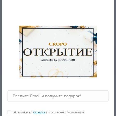
- производство: Китай
- материал верха: 70% хлопок, 30% полиэстер.
- рекомендации по уходу: стирать при температуре до
40°, гладить при температуре до 110°, допускается
машинная сушка при низкой температуре
Рекомендуемые товары
Накидка Fith
в наличии
Я прочитал
Оферта
и согласен с условиями