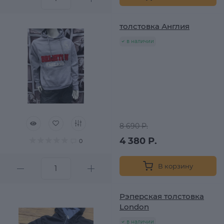
толстовка Англия
в наличии
8 690 Р.
4 380 Р.
0
В корзину
Рэперская толстовка
London
в наличии