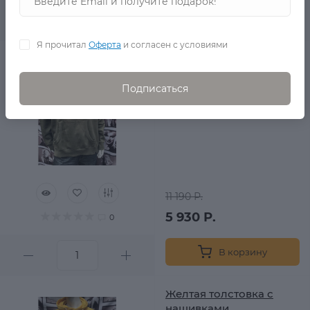
В корзину
Я прочитал
Оферта
и согласен с условиями
Зеленая толстовка Joe
Browns
Подписаться
в наличии
11 190 Р.
5 930 Р.
0
В корзину
Желтая толстовка с
нашивками