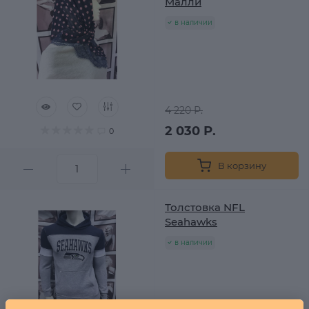
Малли
в наличии
4 220 Р.
2 030 Р.
0
В корзину
Толстовка NFL
Seahawks
в наличии