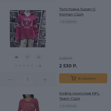
Толстовка Susan G
Koman США
в наличии
5 550 Р.
2 530 Р.
0
В корзину
Кофта лонгслив NFL
Team США
в наличии