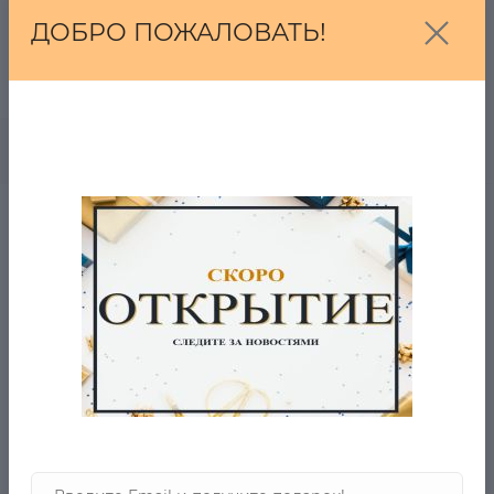
ДОБРО ПОЖАЛОВАТЬ!
8 090 Р.
5 930 Р.
0
В корзину
Толстовка NFL Vikings
в наличии
9 950 Р.
4 610 Р.
0