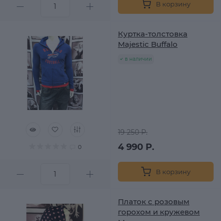
В корзину
Куртка-толстовка
Majestic Buffalo
в наличии
19 250 Р.
4 990 Р.
0
В корзину
Платок с розовым
горохом и кружевом