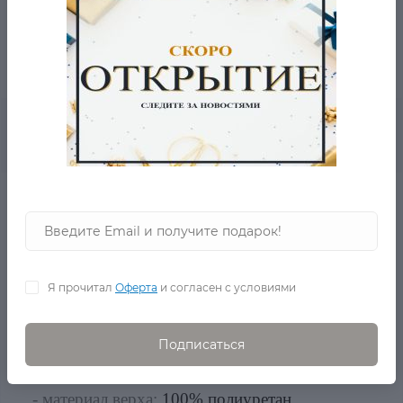
- 5% ОТ ЦЕНЫ ОТ 2-Х ТОВАРОВ
0
Описание товара
Отзывов
Модная оригинальная сумка от бренда
Desigual. Износостойкий материал.
Декоративный замок у основания, для
небольшого расширения сумочки. Сумка
Я прочитал
Оферта
и согласен с условиями
Desigual полосатая на zastilem.ru по низкой
цене! Оцените весь наш ассортимент.
Практически все товары представлены
Подписаться
эксклюзивно только на zastilem.ru
- материал верха:
100% полиуретан