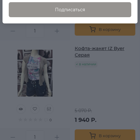
5 630 Р.
Подписаться
2 620 Р.
0
В корзину
Кофта-жакет IZ Byer
Серая
в наличии
5 070 Р.
1 940 Р.
0
В корзину