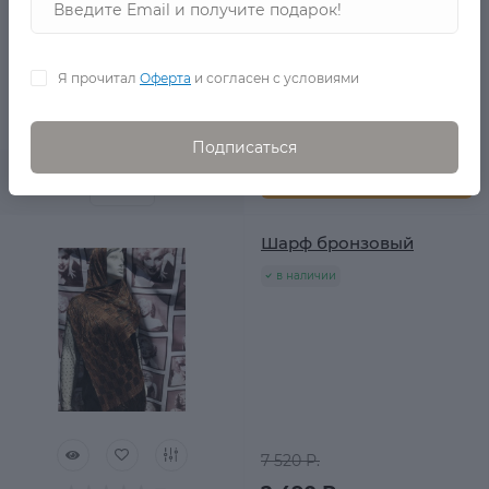
Я прочитал
Оферта
и согласен с условиями
7 520 Р.
2 990 Р.
0
Подписаться
В корзину
Шарф бронзовый
в наличии
7 520 Р.