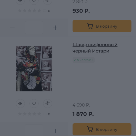
2 810 Р.
930 Р.
0
В корзину
Шарф шифоновый
черный Истари
в наличии
4 690 Р.
1 870 Р.
0
В корзину