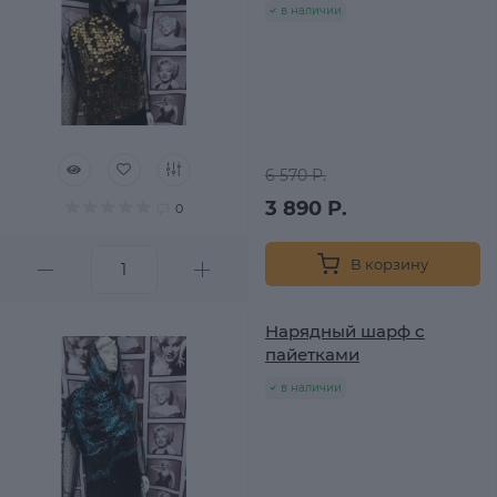
в наличии
6 570 Р.
3 890 Р.
0
В корзину
Нарядный шарф с
пайетками
в наличии