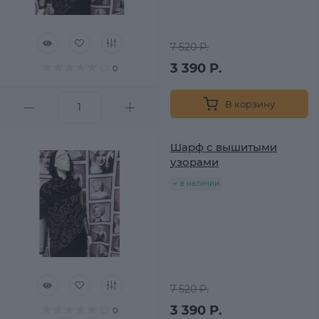
7 520 Р.
3 390 Р.
0
В корзину
Шарф с вышитыми
узорами
в наличии
7 520 Р.
3 390 Р.
0