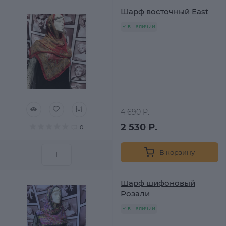
Шарф восточный East
в наличии
4 690 Р.
2 530 Р.
0
В корзину
Шарф шифоновый
Розали
в наличии