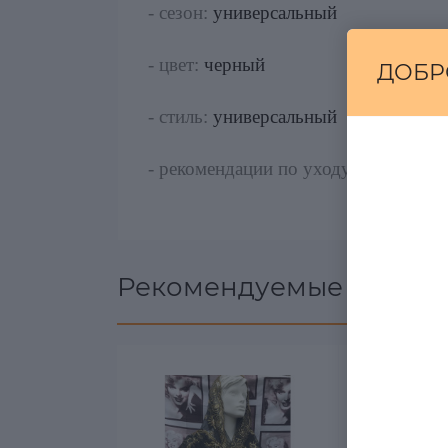
- сезон:
универсальный
- цвет:
черный
ДОБР
- стиль:
универсальный
- рекомендации по уходу:
стирать пр
Рекомендуемые товары