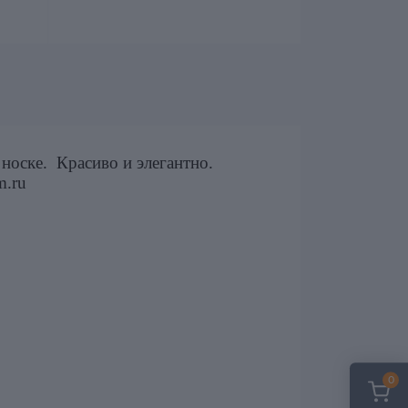
носке. Красиво и элегантно.
m.ru
0