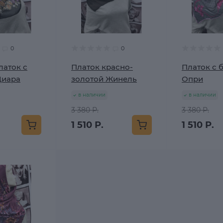
0
0
латок с
Платок красно-
Платок с 
Диара
золотой Жинель
Опри
в наличии
в наличии
3 380 Р.
3 380 Р.
1 510 Р.
1 510 Р.