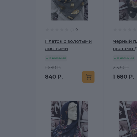
0
Платок с золотыми
Черный п
листьями
цветами 
в наличии
в наличии
1 680 Р.
2 530 Р.
840 Р.
1 680 Р.