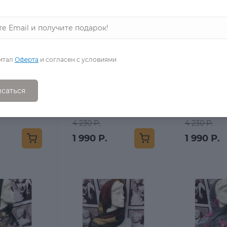
итал
Оферта
и согласен с условиями
0
0
й Шарф с
Леопардовый шарф
Леопардо
саться
й
шифонов
в наличии
в наличии
4 230 Р.
4 230 Р.
1 990 Р.
1 990 Р.