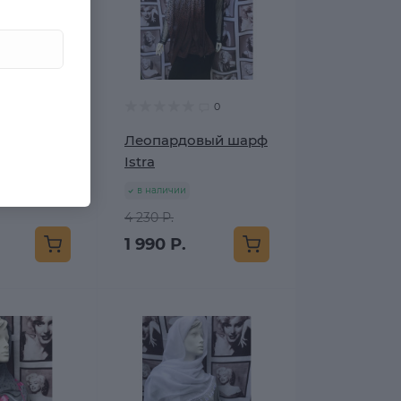
0
0
вый
Леопардовый шарф
ый шарф
Istra
в наличии
4 230 Р.
1 990 Р.