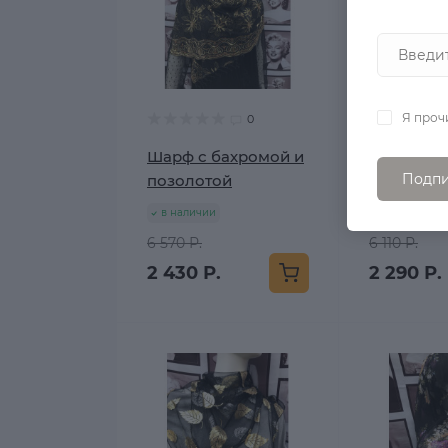
Я проч
0
Шарф с бахромой и
Гипюровы
Подпи
позолотой
позолото
в наличии
в наличии
6 570 Р.
6 110 Р.
2 430 Р.
2 290 Р.