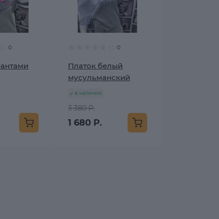
0
0
бантами
Платок белый
мусульманский
в наличии
3 380 Р.
1 680 Р.