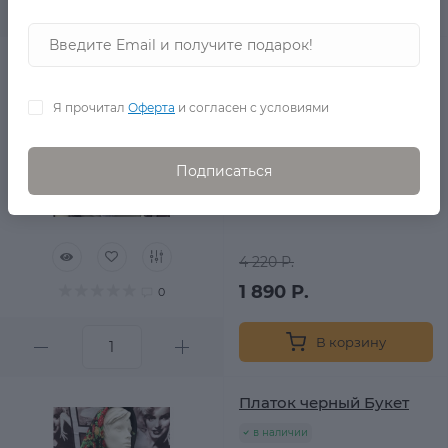
В корзину
Платок белый Фуазе
в наличии
Я прочитал
Оферта
и согласен с условиями
Подписаться
4 220 Р.
1 890 Р.
0
В корзину
Платок черный Букет
в наличии