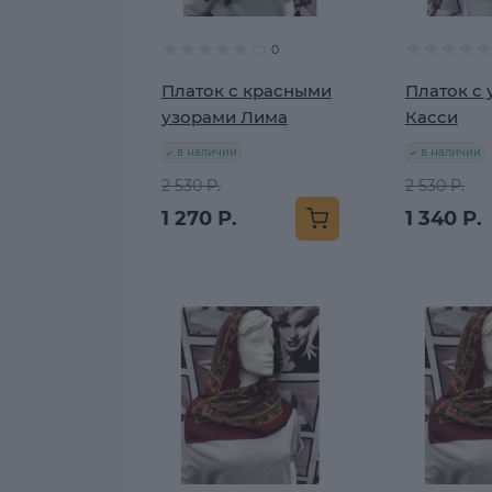
0
Платок с красными
Платок с
узорами Лима
Касси
в наличии
в наличии
2 530 Р.
2 530 Р.
1 270 Р.
1 340 Р.