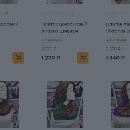
0
0
 узорами
Платок шифоновый
Платок ла
в горох Шивари
Viktorias 
в наличии
в наличии
2 530 Р.
2 530 Р.
1 270 Р.
1 340 Р.