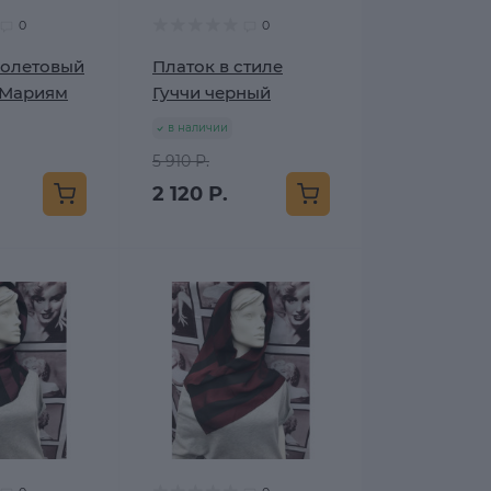
0
0
иолетовый
Платок в стиле
 Мариям
Гуччи черный
в наличии
5 910 Р.
2 120 Р.