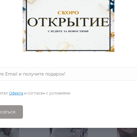
0
0
 горошек
Платок с кукурузой
Платок в 
Марта
черный
в наличии
в наличии
4 220 Р.
2 530 Р.
1 270 Р.
1 270 Р.
итал
Оферта
и согласен с условиями
саться