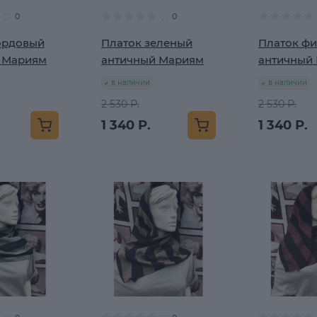
0
0
ордовый
Платок зеленый
Платок ф
 Мариям
античный Мариям
античный
в наличии
в наличии
2 530 Р.
2 530 Р.
1 340 Р.
1 340 Р.