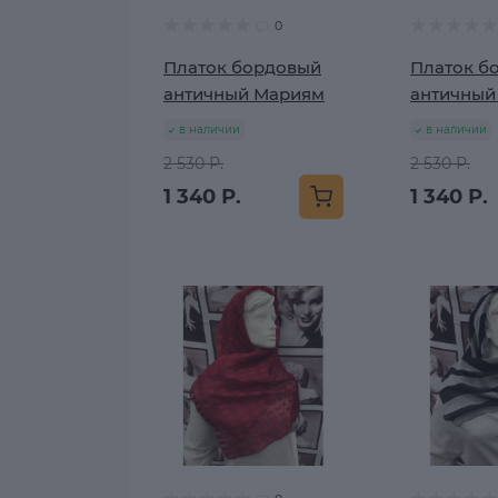
0
Платок бордовый
Платок б
античный Мариям
античный
в наличии
в наличии
2 530 Р.
2 530 Р.
1 340 Р.
1 340 Р.