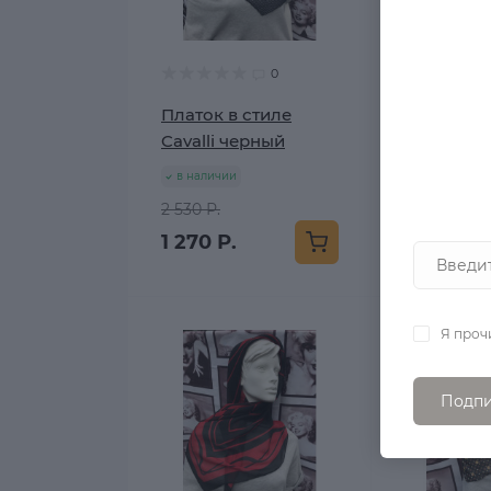
0
Платок в стиле
Платок в
Cavalli черный
синий
в наличии
в наличии
2 530 Р.
2 530 Р.
1 270 Р.
1 270 Р.
Я проч
Подпи