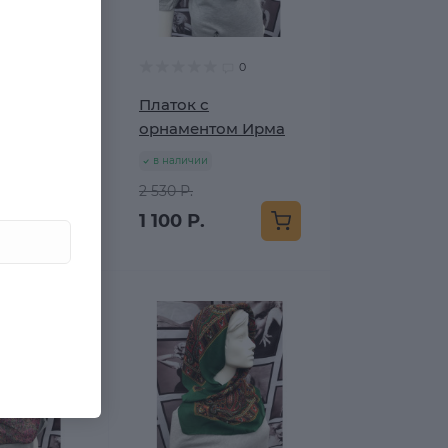
0
0
горошек
Платок с
орнаментом Ирма
в наличии
2 530 Р.
1 100 Р.