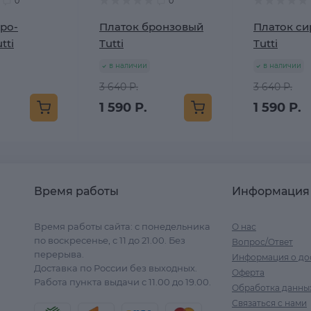
0
0
ро-
Платок бронзовый
Платок с
tti
Tutti
Tutti
в наличии
в наличии
3 640 Р.
3 640 Р.
1 590 Р.
1 590 Р.
Время работы
Информация
Время работы сайта: с понедельника
О нас
по воскресенье, с 11 до 21.00. Без
Вопрос/Ответ
перерыва.
Информация о до
Доставка по России без выходных.
Оферта
Работа пункта выдачи с 11.00 до 19.00.
Обработка данны
Связаться с нами