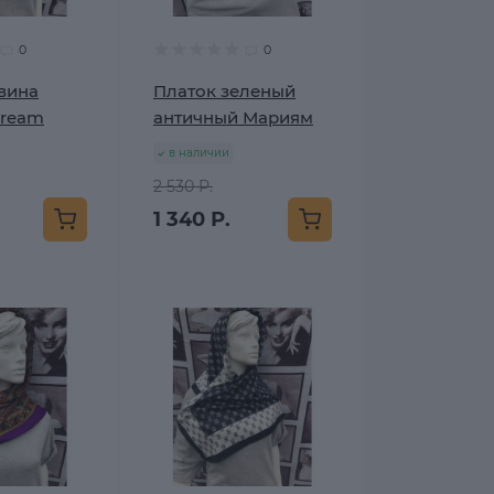
0
0
вина
Платок зеленый
Dream
античный Мариям
в наличии
2 530 Р.
1 340 Р.