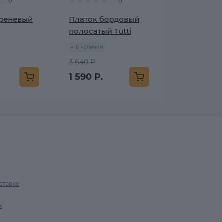
0
0
иреневый
Платок бордовый
полосатый Tutti
в наличии
3 640 Р.
1 590 Р.
ставке
х