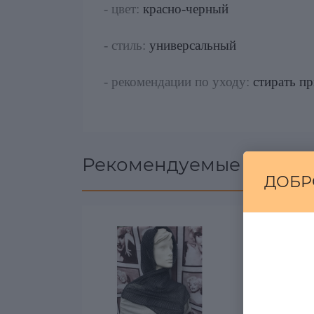
- цвет:
красно-черный
- стиль:
универсальный
- рекомендации по уходу:
стирать пр
Рекомендуемые товары
ДОБР