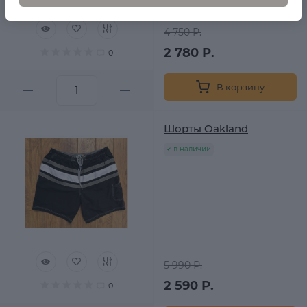
4 750 Р.
2 780 Р.
0
В корзину
Шорты Oakland
в наличии
5 990 Р.
2 590 Р.
0