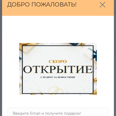
ВОПРОС-ОТВЕТ
ДОБРО ПОЖАЛОВАТЬ!
- 5% ОТ ЦЕНЫ ОТ 2-Х ТОВАРОВ
0
Описание товара
Отзывов
Тренировочные шорты Kalenji XXL в наличии на
zastilem.ru
Ткань средней плотности. Черный цвет с серым.
-страна бренда :США
- производство: Китай
- материал верха: полиэстер