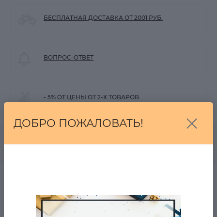
БЕСПЛАТНАЯ ДОСТАВКА ОТ 2001 РУБ.
ВОПРОС-ОТВЕТ
- 5% ОТ ЦЕНЫ ОТ 2-Х ТОВАРОВ
ДОБРО ПОЖАЛОВАТЬ!
0
Описание товара
Отзывов
Спортивные брюки Identic США в наличии на zastilem.ru
Оригинал.
Цвет:темно-синий агар.
Винтажный,слегка выцветший стиль.