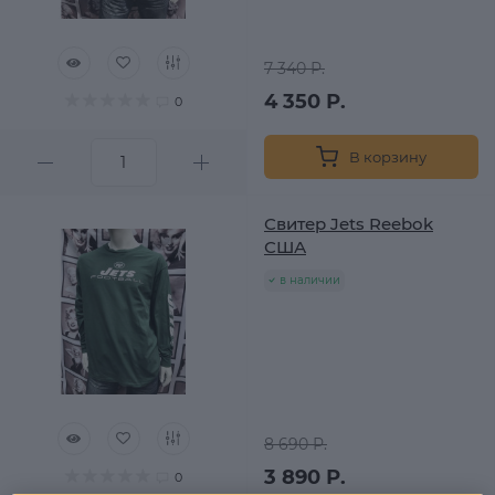
7 340 Р.
4 350 Р.
0
В корзину
Свитер Jets Reebok
США
в наличии
8 690 Р.
3 890 Р.
0