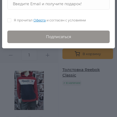
Я прочитал
Оферта
и согласен с условиями
6 200 Р.
Подписаться
3 490 Р.
0
В корзину
Толстовка Reebok
Classic
в наличии