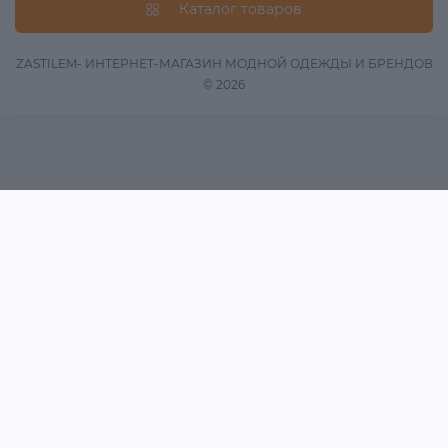
Вопрос/Ответ
Каталог товаров
Информация о доставке
Оферта
ZASTILEM- ИНТЕРНЕТ-МАГАЗИН МОДНОЙ ОДЕЖДЫ И БРЕНДОВ
© 2026
Обработка данных
Связаться с нами
Возврат товара
Карта сайта
Акции