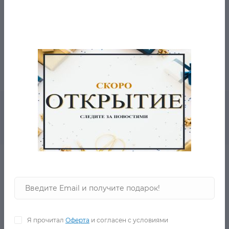
- производство: Китай
- материал верха:90% хлопок 10%полиэстер
- рекомендации по уходу: стирать при температуре до
40°, гладить при температуре до 110°, допускается
машинная сушка при низкой температуре
Рекомендуемые товары
Жакет -худ MOP
в наличии
Я прочитал
Оферта
и согласен с условиями