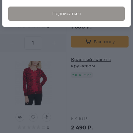
Подписаться
4 220 Р.
1 680 Р.
0
В корзину
Красный жакет с
кружевом
в наличии
6 490 Р.
2 490 Р.
0