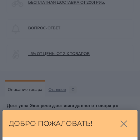
БЕСПЛАТНАЯ ДОСТАВКА ОТ 2001 РУБ.
ВОПРОС-ОТВЕТ
- 5% ОТ ЦЕНЫ ОТ 2-Х ТОВАРОВ
0
Описание товара
Отзывов
Доступна Экспресс доставка данного товара до
пункта выдачи за 1 день!
Модная вязка. Оверсайз модель.
ДОБРО ПОЖАЛОВАТЬ!
Купить Жакет Ruby Италия на zastilem.ru со скидкой.
- происхождение бренда: Италия