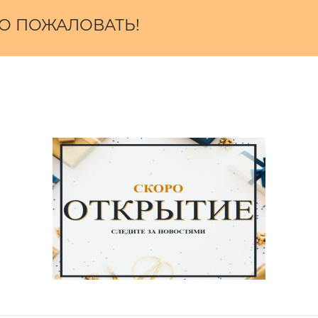
О ПОЖАЛОВАТЬ!
 Puma на весну-осень-зиму 2022 г. Данный бренд отн
zastilem.ru в размере М. Заказать у нас можно быстро 
модной одежды. Практически все товары эксклюзивны в
 полиэстер.