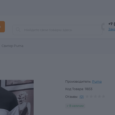
+7 
в
Зак
Свитер Puma
Производитель:
Puma
Код Товара:
11833
Отзывы:
(0)
В наличии