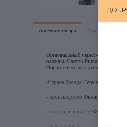
ДОБР
Описание товара
Отзывов
0
Оригинальный черно-белый свитер
одежды. Свитер Puma в наличии на 
Оцените весь ассортимент нашей 
-Страна бренда:
Германия
- производство
: Филиппины
- материал верха:
75% хлопок, 25%
- цвет: черный