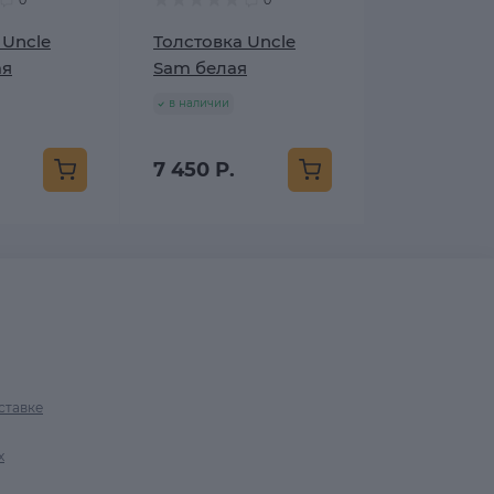
0
0
 Uncle
Толстовка Uncle
ая
Sam белая
в наличии
7 450 Р.
ставке
х