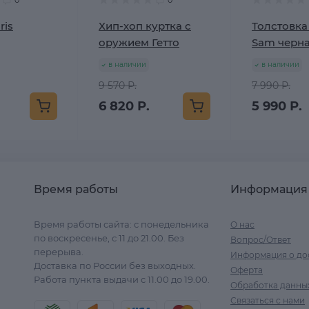
0
0
ris
Хип-хоп куртка с
Толстовка
оружием Гетто
Sam черн
в наличии
в наличии
9 570 Р.
7 990 Р.
6 820 Р.
5 990 Р.
Время работы
Информация
Время работы сайта: с понедельника
О нас
по воскресенье, с 11 до 21.00. Без
Вопрос/Ответ
перерыва.
Информация о до
Доставка по России без выходных.
Оферта
Работа пункта выдачи с 11.00 до 19.00.
Обработка данны
Связаться с нами