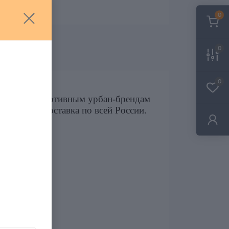
0
0
0
осится к спортивным урбан-брендам
и просто. Доставка по всей России.
 России.