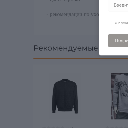
- рекомендации по уходу:
стирать 
Я проч
Подпи
Рекомендуемые товары