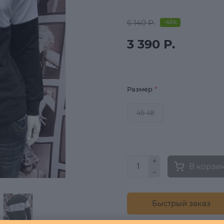
6 140 Р.
-45%
3 390 Р.
Размер
*
46-48
В корзи
Быстрый заказ