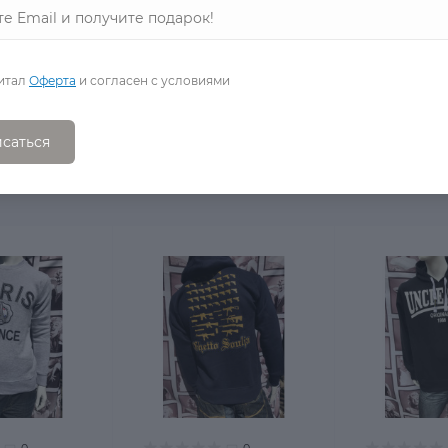
при температуре до 60°.
итал
Оферта
и согласен с условиями
саться