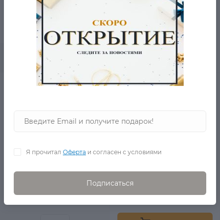
8 690 Р.
4 110 Р.
0
В корзину
Кофта Olip США
в наличии
Я прочитал
Оферта
и согласен с условиями
Подписаться
5 600 Р.
1 860 Р.
0