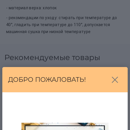
- материал верха: хлопок
- рекомендации по уходу: стирать при температуре до
40°, гладить при температуре до 110°, допускается
машинная сушка при низкой температуре
Рекомендуемые товары
ДОБРО ПОЖАЛОВАТЬ!
Свитер National США
в наличии