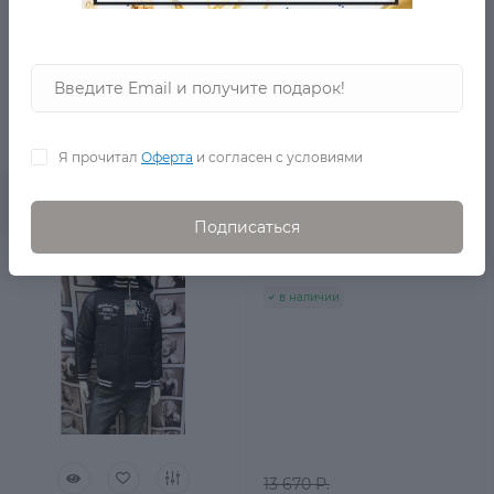
19 190 Р.
6 990 Р.
0
Я прочитал
Оферта
и согласен с условиями
В корзину
Подписаться
Пуховик Gu613 Франция
в наличии
13 670 Р.