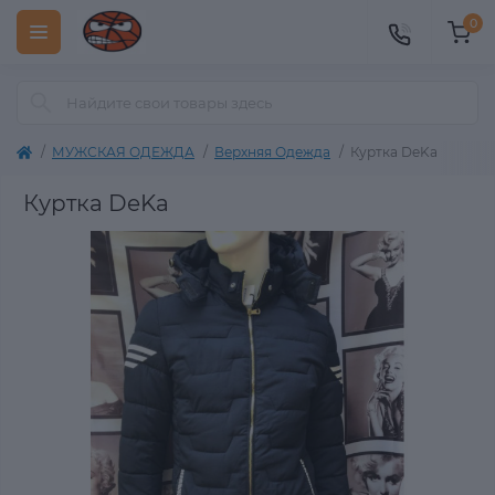
0
МУЖСКАЯ ОДЕЖДА
Верхняя Одежда
Куртка DeKa
Куртка DeKa