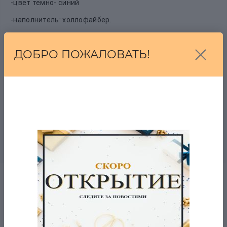
-цвет темно- синий
-наполнитель: холлофайбер.
-капюшон не снимается.
ДОБРО ПОЖАЛОВАТЬ!
- рекомендации по уходу: стирать при температуре до
40°, гладить при температуре до 110°, допускается
машинная сушка при низкой температуре
Рекомендуемые товары
Куртка-ветровка Jones
в наличии