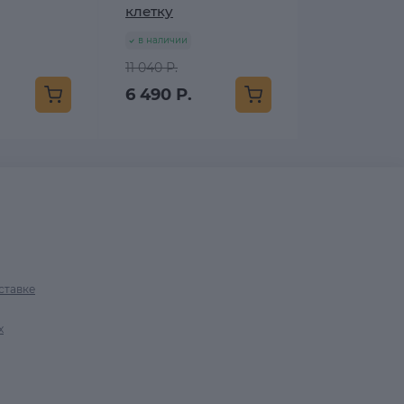
клетку
в наличии
11 040 Р.
6 490 Р.
ставке
х