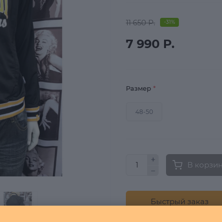
11 650 Р.
-31%
7 990 Р.
Размер
*
48-50
В корзи
Быстрый заказ