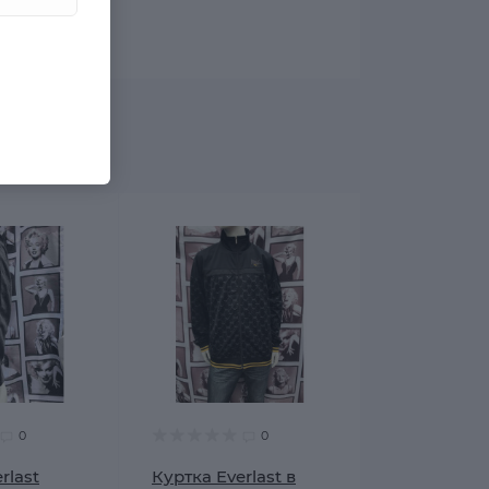
0
0
rlast
Куртка Everlast в