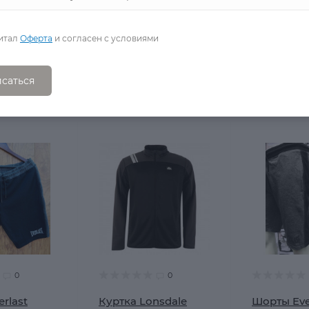
итал
Оферта
и согласен с условиями
саться
0
0
rlast
Куртка Lonsdale
Шорты Eve