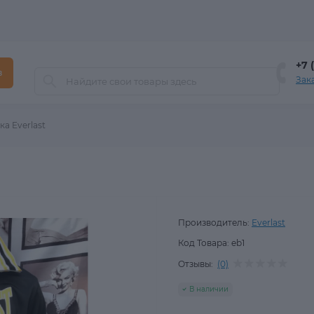
+7 
в
Зак
ка Everlast
Производитель:
Everlast
Код Товара:
eb1
Отзывы:
(0)
В наличии