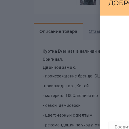
ДОБР
Описание товара
Отзывов
0
Куртка Everlast в наличии на zastilem.ru
Оригинал.
Двойной замок.
- происхождение бренда: США
-производство: , Китай
- материал:100% полиэстер
- сезон: демисезон
- цвет: черный с желтым.
- рекомендации по уходу: стирать при тем