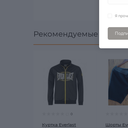
Я проч
Рекомендуемые товары
Подпи
0
Куртка Everlast
Шорты Eve