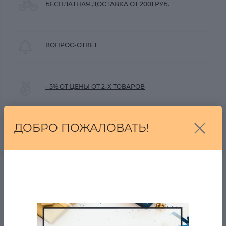
БЕСПЛАТНАЯ ДОСТАВКА ОТ 2001 РУБ.
ВОПРОС-ОТВЕТ
- 5% ОТ ЦЕНЫ ОТ 2-Х ТОВАРОВ
ДОБРО ПОЖАЛОВАТЬ!
0
Описание товара
Отзывов
Куртка NEXT в наличии на zastilem.ru
Оригинал.
Легкая,изнутри из материала. Ветро и водозащита.
Цвет:зелено-серо-коричневый.
Вентилируемые подмышки.