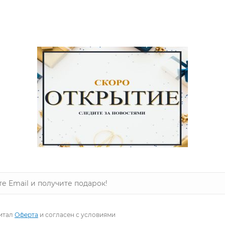
 на zastilem.ru
пературе до 40°, гладить при температуре до 110°, допускаетс
итал
Оферта
и согласен с условиями