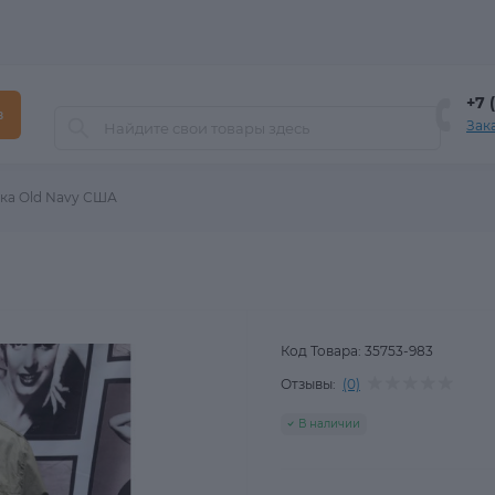
+7 
в
Зак
ка Old Navy США
Код Товара:
35753-983
Отзывы:
(0)
В наличии