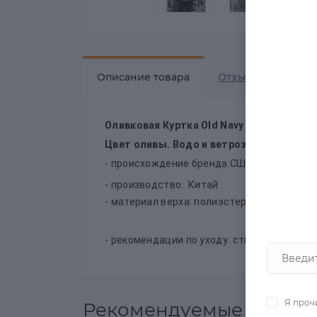
Описание товара
Отзывов
0
Оливковая Куртка Old Navy США в наличии
Цвет оливы. Водо и ветрозащита.
- происхождение бренда:США
- производство: Китай
- материал верха: полиэстер (нейлон)
- рекомендации по уходу: стирать при тем
Я проч
Рекомендуемые товары