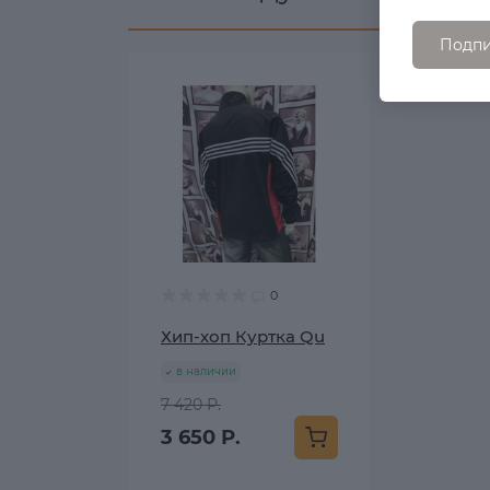
Подпи
0
Хип-хоп Куртка Qu
в наличии
7 420 Р.
3 650 Р.