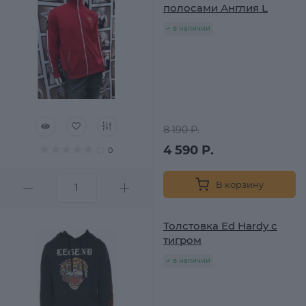
полосами Англия L
в наличии
8 190 Р.
4 590 Р.
0
В корзину
Толстовка Ed Hardy с
тигром
в наличии