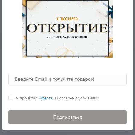
10 170 Р.
5 810 Р.
0
В корзину
Толстовка Criminal
damage
в наличии
Я прочитал
Оферта
и согласен с условиями
Подписаться
9 880 Р.
4 060 Р.
0