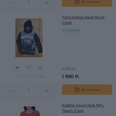
В корзину
Толстовка Hard Rock
США
в наличии
5 350 Р.
1 990 Р.
0
В корзину
Кофта лонгслив NFL
Team США