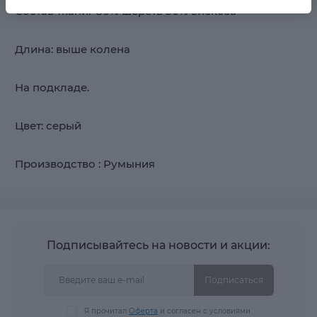
Состав ткани: 50% шерсть 50% вискоза
Длина: выше колена
На подкладе.
Цвет: серый
Производство : Румыния
Подписывайтесь на новости и акции:
Подписаться
Я прочитал
Оферта
и согласен с условиями