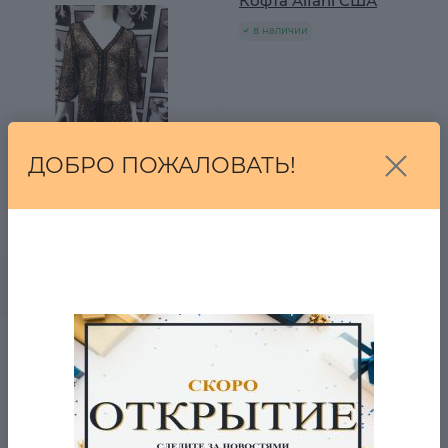
Кофта Alfani США
в наличии
ДОБРО ПОЖАЛОВАТЬ!
5 970 Р.
3 750 Р.
0
В корзину
Джинсы B-young
Швеция
в наличии