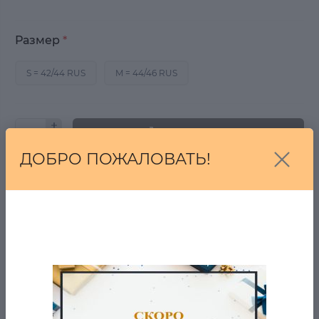
Размер
*
S = 42/44 RUS
M = 44/46 RUS
В корзину
ДОБРО ПОЖАЛОВАТЬ!
Купить в один клик
Купить
От 7 дней на возврат, если Вы передумали!