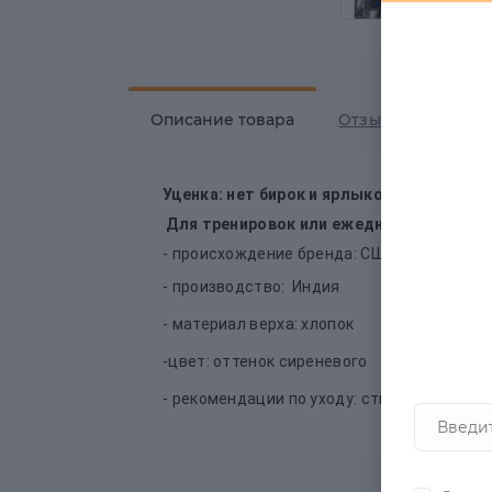
Описание товара
Отзывов
0
Уценка: нет бирок и ярлыков.
Для тренировок или ежедневной носки.
- происхождение бренда: США
- производство: Индия
- материал верха: хлопок
-цвет: оттенок сиреневого
- рекомендации по уходу: стирать при тем