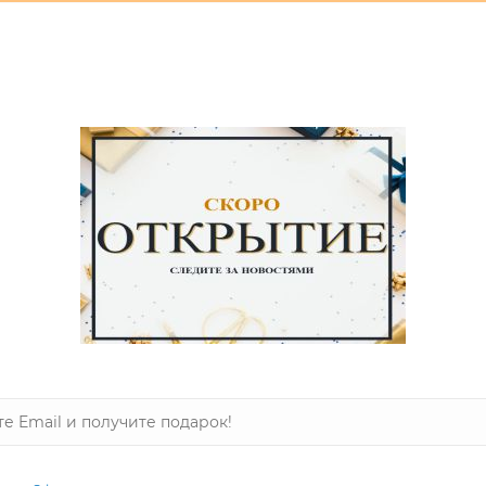
пературе до 40°, гладить при температуре до 110°, допускаетс