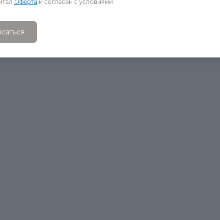
итал
Оферта
и согласен с условиями
саться