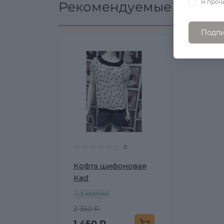
Я проч
Рекомендуемые товары
Подпи
0
Кофта шифоновая
Kad
в наличии
2 350 Р.