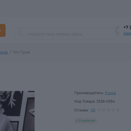
+7 
в
Зак
топы
Топ Пума
Производитель:
Puma
Код Товара:
3336-0934
Отзывы:
(0)
В наличии