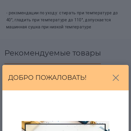
- рекомендации по уходу: стирать при температуре до
40°, гладить при температуре до 110°, допускается
машинная сушка при низкой температуре
Рекомендуемые товары
ДОБРО ПОЖАЛОВАТЬ!
Красная кофта с
узорами МО
в наличии