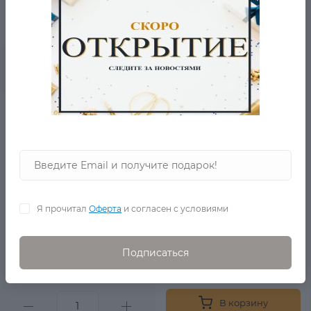
3 290 Р.
1 590 Р.
0
В корзину
Синий свитер с
кружевом M
в наличии
Я прочитал
Оферта
и согласен с условиями
4 690 Р.
Подписаться
2 350 Р.
0
В корзину