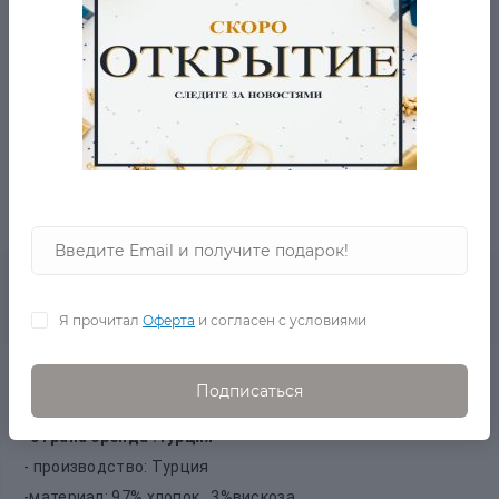
БЕСПЛАТНАЯ ДОСТАВКА ОТ 2001 РУБ.
ВОПРОС-ОТВЕТ
- 5% ОТ ЦЕНЫ ОТ 2-Х ТОВАРОВ
0
Описание товара
Отзывов
Я прочитал
Оферта
и согласен с условиями
Многоцветная кофта MO в наличии на zastilem.ru
Подписаться
Красивое и модное сочетание цветом. Легкая ткань.
-страна бренда :Турция
- производство: Турция
-материал: 97% хлопок , 3%вискоза