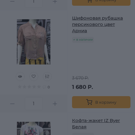
Шифоновая рубашка
персикового цвет
Арниа
в наличии
3 670 Р.
1 680 Р.
0
В корзину
Кофта-жакет IZ Byer
Белая