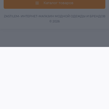
Вопрос/Ответ
Каталог товаров
Информация о доставке
Оферта
ZASTILEM- ИНТЕРНЕТ-МАГАЗИН МОДНОЙ ОДЕЖДЫ И БРЕНДОВ
© 2026
Обработка данных
Связаться с нами
Возврат товара
Карта сайта
Акции