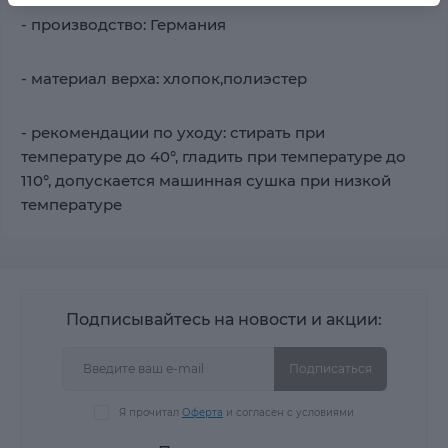
- производство: Германия
- материал верха: хлопок,полиэстер
- рекомендации по уходу: стирать при
температуре до 40°, гладить при температуре до
110°, допускается машинная сушка при низкой
температуре
Подписывайтесь на новости и акции:
Подписаться
Я прочитал
Оферта
и согласен с условиями