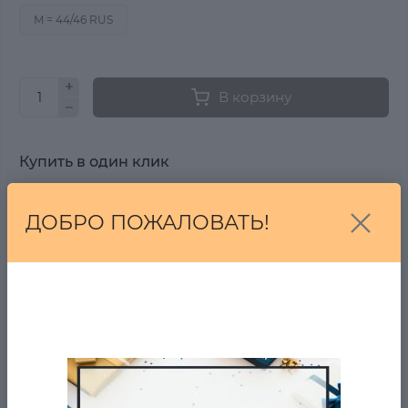
M = 44/46 RUS
В корзину
Купить в один клик
Купить
ДОБРО ПОЖАЛОВАТЬ!
От 7 дней на возврат, если Вы передумали!
БЕСПЛАТНАЯ ДОСТАВКА ОТ 2001 РУБ.