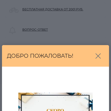
БЕСПЛАТНАЯ ДОСТАВКА ОТ 2001 РУБ.
ВОПРОС-ОТВЕТ
- 5% ОТ ЦЕНЫ ОТ 2-Х ТОВАРОВ
ДОБРО ПОЖАЛОВАТЬ!
0
Описание товара
Отзывов
Доступна Экспресс доставка данного товара до
пункта выдачи за 1 день!
- происхождение бренда: США
- производство: Китай