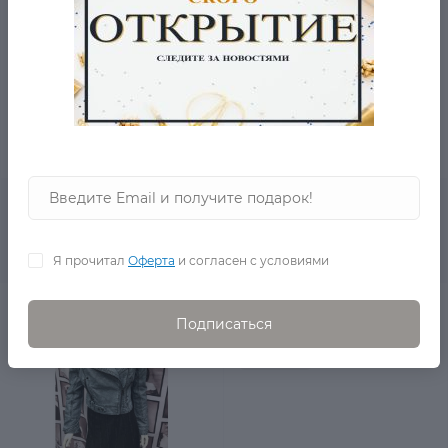
- материал верха: кожзам
-цвет : рептилия
- рекомендации по уходу: стирать при температуре до
40°, гладить при температуре до 110°, допускается
машинная сушка при низкой температуре
Рекомендуемые товары
Я прочитал
Оферта
и согласен с условиями
Кожаная куртка Jou
Подписаться
Франция
в наличии