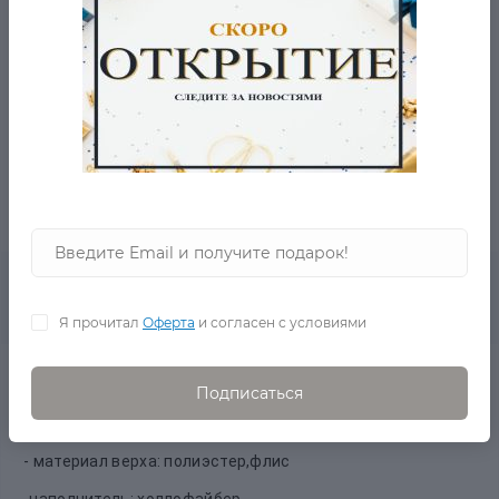
БЕСПЛАТНАЯ ДОСТАВКА ОТ 2001 РУБ.
ВОПРОС-ОТВЕТ
- 5% ОТ ЦЕНЫ ОТ 2-Х ТОВАРОВ
0
Описание товара
Отзывов
Я прочитал
Оферта
и согласен с условиями
Доступна Экспресс доставка данного товара до
Подписаться
пункта выдачи за 1 день!
- производство: Китай
- материал верха: полиэстер,флис
-наполнитель: холлофайбер