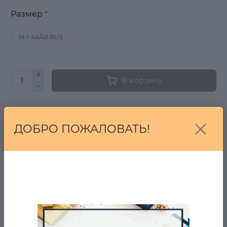
Размер
*
M = 44/46 RUS
В корзину
Купить в один клик
ДОБРО ПОЖАЛОВАТЬ!
Купить
От 7 дней на возврат, если Вы передумали!