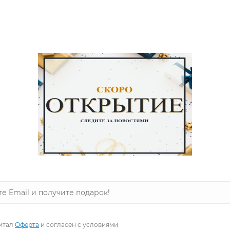
пить на zastilem.ru быстро и выгодно.
пературе до 40°, гладить при температуре до 110°, допускаетс
итал
Оферта
и согласен с условиями