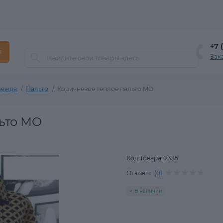
+7 
в
Зак
дежда
Пальто
Коричневое теплое пальто MO
ьто MO
Код Товара:
2335
Отзывы:
(0)
В наличии