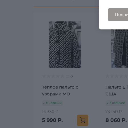
Подпи
0
Теплое пальто с
Пальто Eli
узорами MO
США
в наличии
в наличии
14 350 Р.
23 140 Р.
5 990 Р.
8 060 Р.