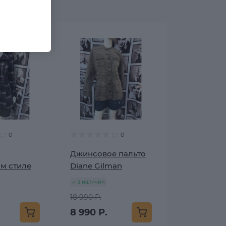
0
0
Джинсовое пальто
м стиле
Diane Gilman
в наличии
18 990 Р.
8 990 Р.