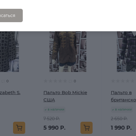
саться
0
0
zabeth S.
Пальто Bob Mickie
Пальто в
США
британско
в наличии
в наличии
7 520 Р.
2 650 Р.
5 990 Р.
1 990 Р.